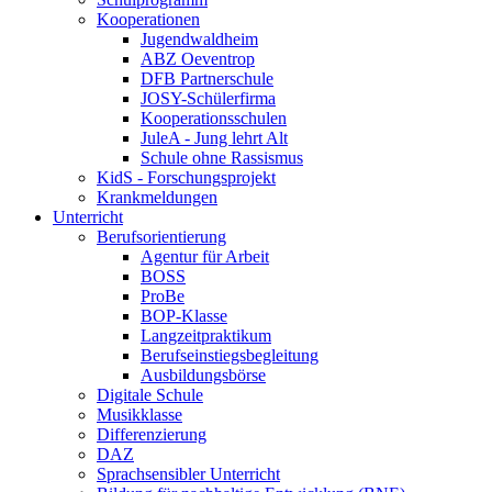
Kooperationen
Jugendwaldheim
ABZ Oeventrop
DFB Partnerschule
JOSY-Schülerfirma
Kooperationsschulen
JuleA - Jung lehrt Alt
Schule ohne Rassismus
KidS - Forschungsprojekt
Krankmeldungen
Unterricht
Berufsorientierung
Agentur für Arbeit
BOSS
ProBe
BOP-Klasse
Langzeitpraktikum
Berufseinstiegsbegleitung
Ausbildungsbörse
Digitale Schule
Musikklasse
Differenzierung
DAZ
Sprachsensibler Unterricht