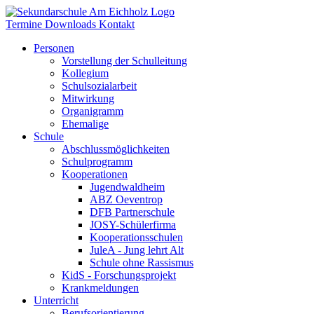
Termine
Downloads
Kontakt
Personen
Vorstellung der Schulleitung
Kollegium
Schulsozialarbeit
Mitwirkung
Organigramm
Ehemalige
Schule
Abschlussmöglichkeiten
Schulprogramm
Kooperationen
Jugendwaldheim
ABZ Oeventrop
DFB Partnerschule
JOSY-Schülerfirma
Kooperationsschulen
JuleA - Jung lehrt Alt
Schule ohne Rassismus
KidS - Forschungsprojekt
Krankmeldungen
Unterricht
Berufsorientierung