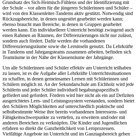
Grundsatz des Sich-Heimisch-Fühlens und der Identifizierung mit
der Schule – vor allem für die jüngeren Schülerinnen und Schüler –
wird von den Klassenleiter-Tandems aktiv gestützt. Notwendig sind
Rückzugsbereiche, in denen ungestört gearbeitet werden kann;
ebenso braucht man Bereiche, in denen in Gruppen gearbeitet
werden kann. Ein individuellerer Unterricht benötigt zwingend auch
einen Rahmen an Räumen, der Differenzierungen nicht nur zulässt,
sondern auch fördert. Dafür werden die vorhandenen
Differenzierungsräume sowie die Lerninseln genutzt. Da Lehrkräfte
in Tandems und Jahrgangsteams zusammen arbeiten, befinden sich
Teamräume in der Nähe der Klassenräume der Jahrgänge.
Um alle Schülerinnen und Schüler effektiv am Unterricht teilhaben
zu lassen, ist es die Aufgabe aller Lehrkräfte Unterrichtssituationen
zu schaffen, in denen gemeinsames Lernen mit Schülerinnen und
Schülern möglich ist. An der Sekundarschule am Eichholz wird jede
Schülerin und jeder Schüler individuell begabungsspezifisch
gefördert und gefordert. Fördern wird hier nicht als ein auf Defiziten
ausgerichtetes Lern- und Leistungssystem verstanden, sondern bietet
den Schülern Möglichkeiten auf unterschiedlich praktische und
selbstbestimmte Weise ihre bereits vorhandenen Interessens- und
Fähigkeitsschwerpunkte zu vertiefen, zu erweitern und/oder mit
anderen Bereichen zu verknüpfen. Die Kinder und Jugendlichen
erfahren so direkt die Ganzheitlichkeit von Lernprozessen.
Vielfältige Angebote im Unterricht und im Ganztagsbereich geben