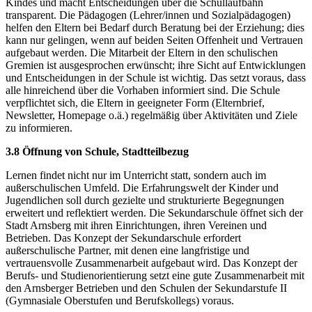
Kindes und macht Entscheidungen über die Schullaufbahn
transparent. Die Pädagogen (Lehrer/innen und Sozialpädagogen)
helfen den Eltern bei Bedarf durch Beratung bei der Erziehung; dies
kann nur gelingen, wenn auf beiden Seiten Offenheit und Vertrauen
aufgebaut werden. Die Mitarbeit der Eltern in den schulischen
Gremien ist ausgesprochen erwünscht; ihre Sicht auf Entwicklungen
und Entscheidungen in der Schule ist wichtig. Das setzt voraus, dass
alle hinreichend über die Vorhaben informiert sind. Die Schule
verpflichtet sich, die Eltern in geeigneter Form (Elternbrief,
Newsletter, Homepage o.ä.) regelmäßig über Aktivitäten und Ziele
zu informieren.
3.8 Öffnung von Schule, Stadtteilbezug
Lernen findet nicht nur im Unterricht statt, sondern auch im
außerschulischen Umfeld. Die Erfahrungswelt der Kinder und
Jugendlichen soll durch gezielte und strukturierte Begegnungen
erweitert und reflektiert werden. Die Sekundarschule öffnet sich der
Stadt Arnsberg mit ihren Einrichtungen, ihren Vereinen und
Betrieben. Das Konzept der Sekundarschule erfordert
außerschulische Partner, mit denen eine langfristige und
vertrauensvolle Zusammenarbeit aufgebaut wird. Das Konzept der
Berufs- und Studienorientierung setzt eine gute Zusammenarbeit mit
den Arnsberger Betrieben und den Schulen der Sekundarstufe II
(Gymnasiale Oberstufen und Berufskollegs) voraus.