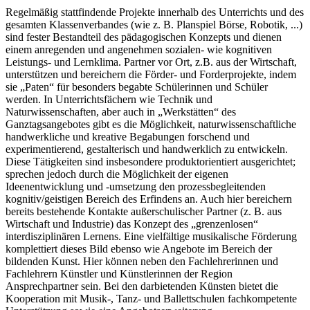
Regelmäßig stattfindende Projekte innerhalb des Unterrichts und des
gesamten Klassenverbandes (wie z. B. Planspiel Börse, Robotik, ...)
sind fester Bestandteil des pädagogischen Konzepts und dienen
einem anregenden und angenehmen sozialen- wie kognitiven
Leistungs- und Lernklima. Partner vor Ort, z.B. aus der Wirtschaft,
unterstützen und bereichern die Förder- und Forderprojekte, indem
sie „Paten“ für besonders begabte Schülerinnen und Schüler
werden. In Unterrichtsfächern wie Technik und
Naturwissenschaften, aber auch in „Werkstätten“ des
Ganztagsangebotes gibt es die Möglichkeit, naturwissenschaftliche
handwerkliche und kreative Begabungen forschend und
experimentierend, gestalterisch und handwerklich zu entwickeln.
Diese Tätigkeiten sind insbesondere produktorientiert ausgerichtet;
sprechen jedoch durch die Möglichkeit der eigenen
Ideenentwicklung und -umsetzung den prozessbegleitenden
kognitiv/geistigen Bereich des Erfindens an. Auch hier bereichern
bereits bestehende Kontakte außerschulischer Partner (z. B. aus
Wirtschaft und Industrie) das Konzept des „grenzenlosen“
interdisziplinären Lernens. Eine vielfältige musikalische Förderung
komplettiert dieses Bild ebenso wie Angebote im Bereich der
bildenden Kunst. Hier können neben den Fachlehrerinnen und
Fachlehrern Künstler und Künstlerinnen der Region
Ansprechpartner sein. Bei den darbietenden Künsten bietet die
Kooperation mit Musik-, Tanz- und Ballettschulen fachkompetente