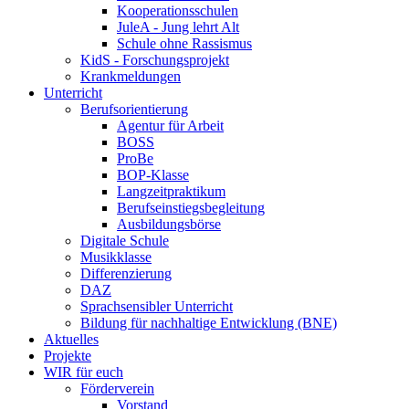
Kooperationsschulen
JuleA - Jung lehrt Alt
Schule ohne Rassismus
KidS - Forschungsprojekt
Krankmeldungen
Unterricht
Berufsorientierung
Agentur für Arbeit
BOSS
ProBe
BOP-Klasse
Langzeitpraktikum
Berufseinstiegsbegleitung
Ausbildungsbörse
Digitale Schule
Musikklasse
Differenzierung
DAZ
Sprachsensibler Unterricht
Bildung für nachhaltige Entwicklung (BNE)
Aktuelles
Projekte
WIR für euch
Förderverein
Vorstand