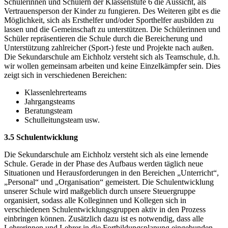
Schülerinnen und Schülern der Klassenstufe 6 die Aussicht, als
Vertrauensperson der Kinder zu fungieren. Des Weiteren gibt es die
Möglichkeit, sich als Ersthelfer und/oder Sporthelfer ausbilden zu
lassen und die Gemeinschaft zu unterstützen. Die Schülerinnen und
Schüler repräsentieren die Schule durch die Bereicherung und
Unterstützung zahlreicher (Sport-) feste und Projekte nach außen.
Die Sekundarschule am Eichholz versteht sich als Teamschule, d.h.
wir wollen gemeinsam arbeiten und keine Einzelkämpfer sein. Dies
zeigt sich in verschiedenen Bereichen:
Klassenlehrerteams
Jahrgangsteams
Beratungsteam
Schulleitungsteam usw.
3.5 Schulentwicklung
Die Sekundarschule am Eichholz versteht sich als eine lernende
Schule. Gerade in der Phase des Aufbaus werden täglich neue
Situationen und Herausforderungen in den Bereichen „Unterricht“,
„Personal“ und „Organisation“ gemeistert. Die Schulentwicklung
unserer Schule wird maßgeblich durch unsere Steuergruppe
organisiert, sodass alle Kolleginnen und Kollegen sich in
verschiedenen Schulentwicklungsgruppen aktiv in den Prozess
einbringen können. Zusätzlich dazu ist es notwendig, dass alle
Lehrerinnen und Lehrer in die Fortbildungsplanung eingebunden