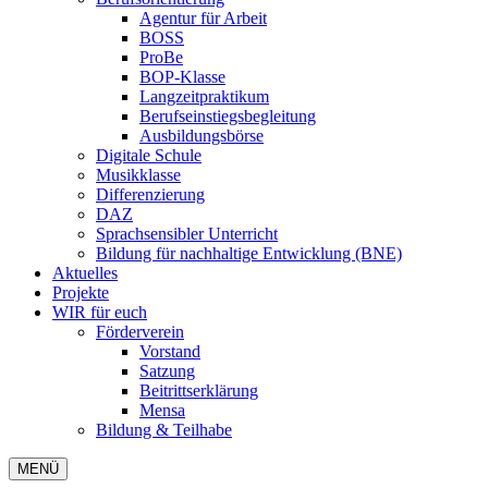
Agentur für Arbeit
BOSS
ProBe
BOP-Klasse
Langzeitpraktikum
Berufseinstiegsbegleitung
Ausbildungsbörse
Digitale Schule
Musikklasse
Differenzierung
DAZ
Sprachsensibler Unterricht
Bildung für nachhaltige Entwicklung (BNE)
Aktuelles
Projekte
WIR für euch
Förderverein
Vorstand
Satzung
Beitrittserklärung
Mensa
Bildung & Teilhabe
MENÜ