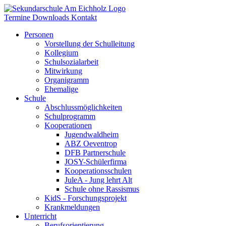
Termine
Downloads
Kontakt
Personen
Vorstellung der Schulleitung
Kollegium
Schulsozialarbeit
Mitwirkung
Organigramm
Ehemalige
Schule
Abschlussmöglichkeiten
Schulprogramm
Kooperationen
Jugendwaldheim
ABZ Oeventrop
DFB Partnerschule
JOSY-Schülerfirma
Kooperationsschulen
JuleA - Jung lehrt Alt
Schule ohne Rassismus
KidS - Forschungsprojekt
Krankmeldungen
Unterricht
Berufsorientierung