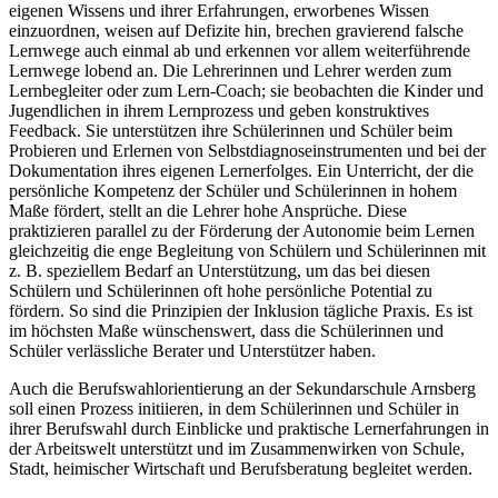
eigenen Wissens und ihrer Erfahrungen, erworbenes Wissen
einzuordnen, weisen auf Defizite hin, brechen gravierend falsche
Lernwege auch einmal ab und erkennen vor allem weiterführende
Lernwege lobend an. Die Lehrerinnen und Lehrer werden zum
Lernbegleiter oder zum Lern-Coach; sie beobachten die Kinder und
Jugendlichen in ihrem Lernprozess und geben konstruktives
Feedback. Sie unterstützen ihre Schülerinnen und Schüler beim
Probieren und Erlernen von Selbstdiagnoseinstrumenten und bei der
Dokumentation ihres eigenen Lernerfolges. Ein Unterricht, der die
persönliche Kompetenz der Schüler und Schülerinnen in hohem
Maße fördert, stellt an die Lehrer hohe Ansprüche. Diese
praktizieren parallel zu der Förderung der Autonomie beim Lernen
gleichzeitig die enge Begleitung von Schülern und Schülerinnen mit
z. B. speziellem Bedarf an Unterstützung, um das bei diesen
Schülern und Schülerinnen oft hohe persönliche Potential zu
fördern. So sind die Prinzipien der Inklusion tägliche Praxis. Es ist
im höchsten Maße wünschenswert, dass die Schülerinnen und
Schüler verlässliche Berater und Unterstützer haben.
Auch die Berufswahlorientierung an der Sekundarschule Arnsberg
soll einen Prozess initiieren, in dem Schülerinnen und Schüler in
ihrer Berufswahl durch Einblicke und praktische Lernerfahrungen in
der Arbeitswelt unterstützt und im Zusammenwirken von Schule,
Stadt, heimischer Wirtschaft und Berufsberatung begleitet werden.