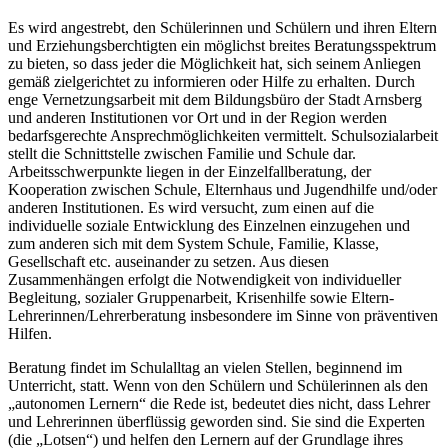
Es wird angestrebt, den Schülerinnen und Schülern und ihren Eltern
und Erziehungsberchtigten ein möglichst breites Beratungsspektrum
zu bieten, so dass jeder die Möglichkeit hat, sich seinem Anliegen
gemäß zielgerichtet zu informieren oder Hilfe zu erhalten. Durch
enge Vernetzungsarbeit mit dem Bildungsbüro der Stadt Arnsberg
und anderen Institutionen vor Ort und in der Region werden
bedarfsgerechte Ansprechmöglichkeiten vermittelt. Schulsozialarbeit
stellt die Schnittstelle zwischen Familie und Schule dar.
Arbeitsschwerpunkte liegen in der Einzelfallberatung, der
Kooperation zwischen Schule, Elternhaus und Jugendhilfe und/oder
anderen Institutionen. Es wird versucht, zum einen auf die
individuelle soziale Entwicklung des Einzelnen einzugehen und
zum anderen sich mit dem System Schule, Familie, Klasse,
Gesellschaft etc. auseinander zu setzen. Aus diesen
Zusammenhängen erfolgt die Notwendigkeit von individueller
Begleitung, sozialer Gruppenarbeit, Krisenhilfe sowie Eltern-
Lehrerinnen/Lehrerberatung insbesondere im Sinne von präventiven
Hilfen.
Beratung findet im Schulalltag an vielen Stellen, beginnend im
Unterricht, statt. Wenn von den Schülern und Schülerinnen als den
„autonomen Lernern“ die Rede ist, bedeutet dies nicht, dass Lehrer
und Lehrerinnen überflüssig geworden sind. Sie sind die Experten
(die „Lotsen“) und helfen den Lernern auf der Grundlage ihres