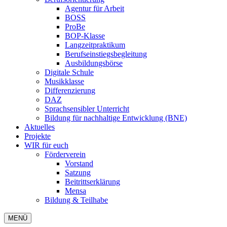
Agentur für Arbeit
BOSS
ProBe
BOP-Klasse
Langzeitpraktikum
Berufseinstiegsbegleitung
Ausbildungsbörse
Digitale Schule
Musikklasse
Differenzierung
DAZ
Sprachsensibler Unterricht
Bildung für nachhaltige Entwicklung (BNE)
Aktuelles
Projekte
WIR für euch
Förderverein
Vorstand
Satzung
Beitrittserklärung
Mensa
Bildung & Teilhabe
MENÜ