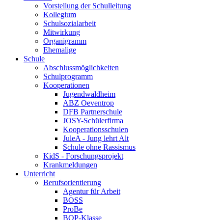
Vorstellung der Schulleitung
Kollegium
Schulsozialarbeit
Mitwirkung
Organigramm
Ehemalige
Schule
Abschlussmöglichkeiten
Schulprogramm
Kooperationen
Jugendwaldheim
ABZ Oeventrop
DFB Partnerschule
JOSY-Schülerfirma
Kooperationsschulen
JuleA - Jung lehrt Alt
Schule ohne Rassismus
KidS - Forschungsprojekt
Krankmeldungen
Unterricht
Berufsorientierung
Agentur für Arbeit
BOSS
ProBe
BOP-Klasse