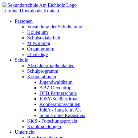
Termine
Downloads
Kontakt
Personen
Vorstellung der Schulleitung
Kollegium
Schulsozialarbeit
Mitwirkung
Organigramm
Ehemalige
Schule
Abschlussmöglichkeiten
Schulprogramm
Kooperationen
Jugendwaldheim
ABZ Oeventrop
DFB Partnerschule
JOSY-Schülerfirma
Kooperationsschulen
JuleA - Jung lehrt Alt
Schule ohne Rassismus
KidS - Forschungsprojekt
Krankmeldungen
Unterricht
Berufsorientierung